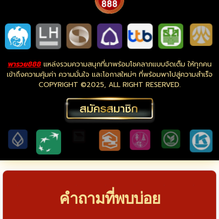
พารวย888
แหล่งรวมความสนุกที่มาพร้อมโชคลาภแบบจัดเต็ม ให้ทุกคน
เข้าถึงความคุ้มค่า ความมั่นใจ และโอกาสใหม่ๆ ที่พร้อมพาไปสู่ความสำเร็จ
COPYRIGHT ©2025, ALL RIGHT RESERVED.
คำถามที่พบบ่อย