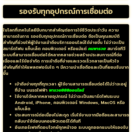
รองรับทุกอุปกรณ์การเชื่อมต่อ
ในโลกที่เทคโนโลยีมีบทบาทสำคัญต่อการใช้ชีวิตประจำวัน ความ
สามารถในการ รองรับทุกอุปกรณ์การเชื่อมต่อ ถือเป็นคุณสมบัติ
สำคัญที่ช่วยให้ผู้ใช้งานเข้าถึงบริการออนไลน์ได้ง่ายขึ้น ไม่ว่าจะเป็น
สมาร์ตโฟน แท็บเล็ต คอมพิวเตอร์ หรือแม้แต่
คนพารวย
สมาร์ตทีวี
ระบบที่สามารถเชื่อมต่อได้หลากหลายช่วยสร้างประสบการณ์ที่ต่อ
เนื่องและไร้ข้อจำกัด การเข้าถึงที่ง่ายและรวดเร็วกลายเป็นหัวใจ
สำคัญที่ทำให้แพลตฟอร์มใด ๆ มีความน่าเชื่อถือและเป็นที่ยอมรับมาก
ขึ้น
เข้าถึงง่ายทุกที่ทุกเวลา ผู้ใช้งานสามารถเชื่อมต่อได้ไม่ว่าจะอยู่
ที่บ้าน บนรถไฟฟ้า
พารวย888ออนไลน์
ใช้งานได้หลากหลายอุปกรณ์ ไม่ว่าจะเป็นสมาร์ตโฟนระบบ
Android, iPhone, คอมพิวเตอร์ Windows, MacOS หรือ
แท็บเล็ต
ประสบการณ์ต่อเนื่องไม่สะดุด เริ่มใช้งานจากมือถือและสามารถ
กลับมาใช้ต่อบนคอมพิวเตอร์ได้ทันที
อินเทอร์เฟซที่ตอบโจทย์ทุกหน้าจอ ระบบถูกออกแบบให้รองรับ