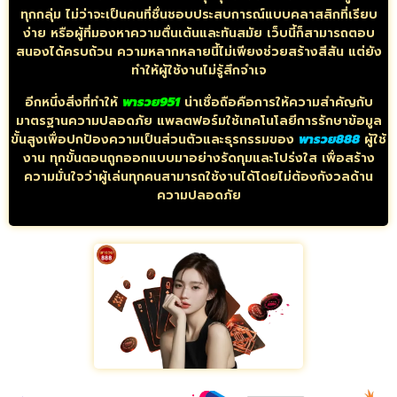
ทุกกลุ่ม ไม่ว่าจะเป็นคนที่ชื่นชอบประสบการณ์แบบคลาสสิกที่เรียบ
ง่าย หรือผู้ที่มองหาความตื่นเต้นและทันสมัย เว็บนี้ก็สามารถตอบ
สนองได้ครบถ้วน ความหลากหลายนี้ไม่เพียงช่วยสร้างสีสัน แต่ยัง
ทำให้ผู้ใช้งานไม่รู้สึกจำเจ
อีกหนึ่งสิ่งที่ทำให้
พารวย951
น่าเชื่อถือคือการให้ความสำคัญกับ
มาตรฐานความปลอดภัย แพลตฟอร์มใช้เทคโนโลยีการรักษาข้อมูล
ขั้นสูงเพื่อปกป้องความเป็นส่วนตัวและธุรกรรมของ
พารวย888
ผู้ใช้
งาน ทุกขั้นตอนถูกออกแบบมาอย่างรัดกุมและโปร่งใส เพื่อสร้าง
ความมั่นใจว่าผู้เล่นทุกคนสามารถใช้งานได้โดยไม่ต้องกังวลด้าน
ความปลอดภัย