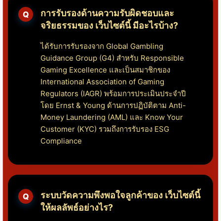
การรับรองด้านความรับผิดชอบและ
จริยธรรมของ เว็บไซต์นี้ มีอะไรบ้าง?
ได้รับการรับรองจาก Global Gambling
Guidance Group (G4) สำหรับ Responsible
Gaming Excellence และเป็นสมาชิกของ
International Association of Gaming
Regulators (IAGR) พร้อมการประเมินประจำปี
โดย Ernst & Young ด้านการปฏิบัติตาม Anti-
Money Laundering (AML) และ Know Your
Customer (KYC) รวมถึงการรับรอง ESG
Compliance
ระบบวัดความพึงพอใจลูกค้าของ เว็บไซต์นี้
ให้ผลลัพธ์อย่างไร?