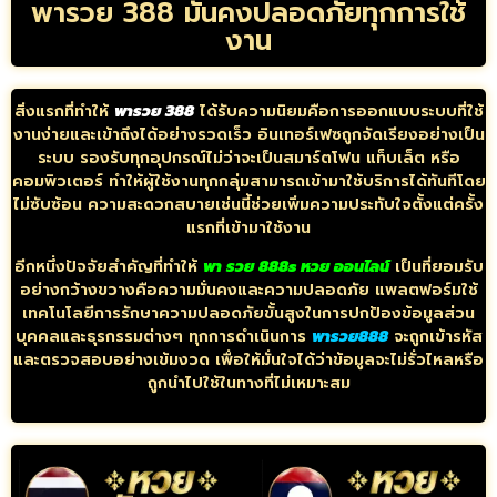
พารวย 388 มั่นคงปลอดภัยทุกการใช้
งาน
สิ่งแรกที่ทำให้
พารวย 388
ได้รับความนิยมคือการออกแบบระบบที่ใช้
งานง่ายและเข้าถึงได้อย่างรวดเร็ว อินเทอร์เฟซถูกจัดเรียงอย่างเป็น
ระบบ รองรับทุกอุปกรณ์ไม่ว่าจะเป็นสมาร์ตโฟน แท็บเล็ต หรือ
คอมพิวเตอร์ ทำให้ผู้ใช้งานทุกกลุ่มสามารถเข้ามาใช้บริการได้ทันทีโดย
ไม่ซับซ้อน ความสะดวกสบายเช่นนี้ช่วยเพิ่มความประทับใจตั้งแต่ครั้ง
แรกที่เข้ามาใช้งาน
อีกหนึ่งปัจจัยสำคัญที่ทำให้
พา รวย 888s หวย ออนไลน์
เป็นที่ยอมรับ
อย่างกว้างขวางคือความมั่นคงและความปลอดภัย แพลตฟอร์มใช้
เทคโนโลยีการรักษาความปลอดภัยขั้นสูงในการปกป้องข้อมูลส่วน
บุคคลและธุรกรรมต่างๆ ทุกการดำเนินการ
พารวย888
จะถูกเข้ารหัส
และตรวจสอบอย่างเข้มงวด เพื่อให้มั่นใจได้ว่าข้อมูลจะไม่รั่วไหลหรือ
ถูกนำไปใช้ในทางที่ไม่เหมาะสม