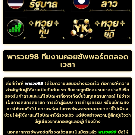
พารวย98 ทีมงานคอยซัพพอร์ตตลอด
เวลา
สิ่งที่ทำให้
พารวย98
ได้รับความนิยมอย่างรวดเร็ว คือการให้ความ
สำคัญกับผู้ใช้งานเป็นอันดับแรก ทีมงานถูกฝึกอบรมมาอย่างดีเพื่อ
รองรับคำถามและแก้ไขปัญหาที่อาจเกิดขึ้นในทุกสถานการณ์ ไม่ว่าจะ
เป็นการสมัครสมาชิก การเข้าสู่ระบบ การทำธุรกรรม หรือแม้กระทั่ง
การใช้งานทั่วไป ความพร้อมในการซัพพอร์ตตลอดเวลานี้ไม่เพียง
ช่วยให้ผู้ใช้งานแก้ไขปัญหาได้รวดเร็ว แต่ยังสร้างความรู้สึกอุ่นใจว่า
มีผู้เชี่ยวชาญคอยดูแลอยู่เคียงข้าง
นอกจากการซัพพอร์ตที่รวดเร็วและเป็นมิตรแล้ว
พารวย99
ยังให้